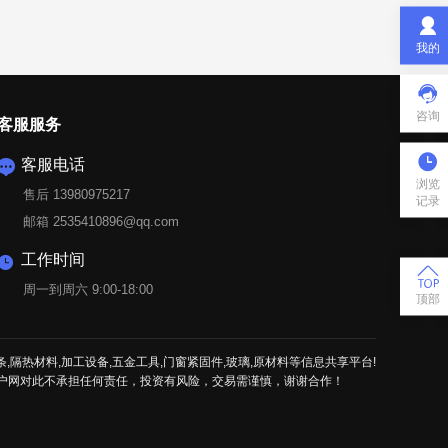

我的

咨询
客服服务

客服电话

浏览
售后 13980975217
记录
邮箱 2535410896@qq.com
工作时间


周一到周六 9:00-18:00
顶部
条,隔热材料,加工设备,五金工具,门窗紧固件,玻璃,原材料等信息共享平台!
户网对此不承担任何责任，投资有风险，交易需谨慎，谢谢合作！