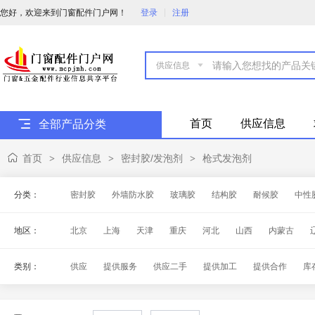
您好，欢迎来到门窗配件门户网！
登录
注册

首页
供应信息
全部产品分类
首页
供应信息
密封胶/发泡剂
枪式发泡剂
>
>
>
分类：
密封胶
外墙防水胶
玻璃胶
结构胶
耐候胶
中性
阻燃发泡剂
清洗剂
其它类型发泡剂
地区：
北京
上海
天津
重庆
河北
山西
内蒙古
海南
四川
贵州
云南
西藏
陕西
甘肃
青
类别：
供应
提供服务
供应二手
提供加工
提供合作
库