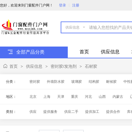
您好，欢迎来到门窗配件门户网！
登录
注册

首页
供应信息
全部产品分类
首页
供应信息
密封胶/发泡剂
石材胶
>
>
>
分类：
密封胶
外墙防水胶
玻璃胶
结构胶
耐候胶
中性
阻燃发泡剂
清洗剂
其它类型发泡剂
地区：
北京
上海
天津
重庆
河北
山西
内蒙古
海南
四川
贵州
云南
西藏
陕西
甘肃
青
类别：
供应
提供服务
供应二手
提供加工
提供合作
库