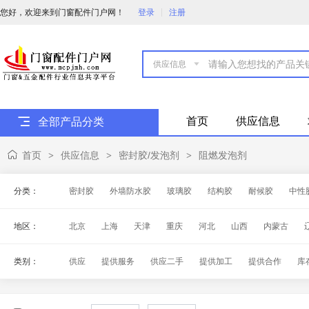
您好，欢迎来到门窗配件门户网！
登录
注册

首页
供应信息
全部产品分类
首页
供应信息
密封胶/发泡剂
阻燃发泡剂
>
>
>
分类：
密封胶
外墙防水胶
玻璃胶
结构胶
耐候胶
中性
阻燃发泡剂
清洗剂
其它类型发泡剂
地区：
北京
上海
天津
重庆
河北
山西
内蒙古
海南
四川
贵州
云南
西藏
陕西
甘肃
青
类别：
供应
提供服务
供应二手
提供加工
提供合作
库