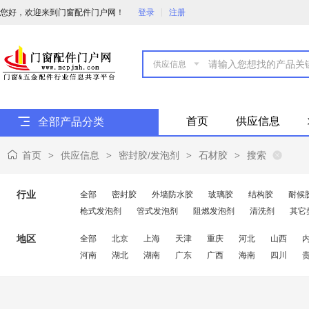
您好，欢迎来到门窗配件门户网！
登录
注册

首页
供应信息
全部产品分类
首页
供应信息
密封胶/发泡剂
石材胶
搜索
>
>
>
>
行业
全部
密封胶
外墙防水胶
玻璃胶
结构胶
耐候
枪式发泡剂
管式发泡剂
阻燃发泡剂
清洗剂
其它
地区
全部
北京
上海
天津
重庆
河北
山西
河南
湖北
湖南
广东
广西
海南
四川