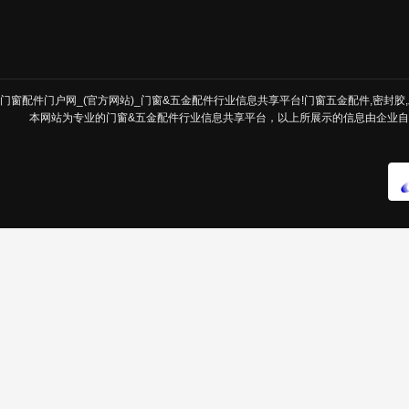
门窗配件门户网_(官方网站)_门窗&五金配件行业信息共享平台!门窗五金配件,密封胶,发
本网站为专业的门窗&五金配件行业信息共享平台，以上所展示的信息由企业