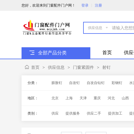
您好，欢迎来到门窗配件门户网！
登录
注册

首页
供应
全部产品分类
首页
供应信息
门窗紧固件
射钉
>
>
>
分类：
膨胀钉
自攻钉
自攻自钻钉
彩钢钉
水
地区：
北京
上海
天津
重庆
河北
山西
海南
四川
贵州
云南
西藏
陕西
类别：
供应
提供服务
供应二手
提供加工
提