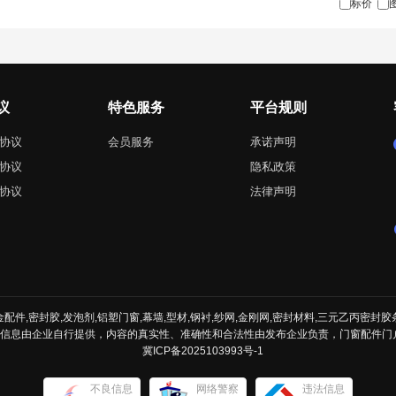
标价
议
特色服务
平台规则
协议
会员服务
承诺声明
协议
隐私政策
协议
法律声明
件,密封胶,发泡剂,铝塑门窗,幕墙,型材,钢衬,纱网,金刚网,密封材料,三元乙丙密封胶
的信息由企业自行提供，内容的真实性、准确性和合法性由发布企业负责，门窗配件门
冀ICP备2025103993号-1
不良信息
网络警察
违法信息