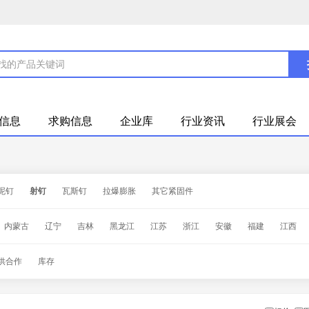
信息
求购信息
企业库
行业资讯
行业展会
泥钉
射钉
瓦斯钉
拉爆膨胀
其它紧固件
内蒙古
辽宁
吉林
黑龙江
江苏
浙江
安徽
福建
江西
甘肃
青海
宁夏
新疆
台湾
香港
澳门
供合作
库存