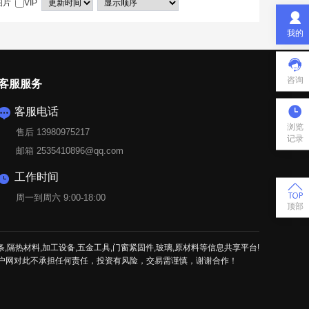
图片
VIP

我的

咨询
客服服务

客服电话

浏览
售后 13980975217
记录
邮箱 2535410896@qq.com
工作时间


周一到周六 9:00-18:00
顶部
条,隔热材料,加工设备,五金工具,门窗紧固件,玻璃,原材料等信息共享平台!
户网对此不承担任何责任，投资有风险，交易需谨慎，谢谢合作！