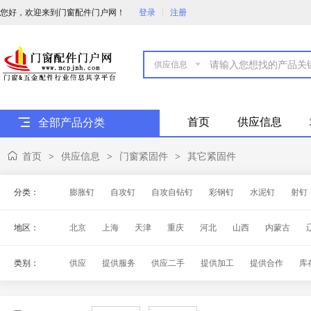
您好，欢迎来到门窗配件门户网！
登录
注册

首页
供应信息
全部产品分类
首页
供应信息
门窗紧固件
其它紧固件
>
>
>
分类：
膨胀钉
自攻钉
自攻自钻钉
彩钢钉
水泥钉
射钉
地区：
北京
上海
天津
重庆
河北
山西
内蒙古
海南
四川
贵州
云南
西藏
陕西
甘肃
青
类别：
供应
提供服务
供应二手
提供加工
提供合作
库