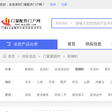
您好，欢迎来到门窗配件门户网！
登录
注册

首页
供应信息
全部产品分类
首页
供应信息
门窗紧固件
彩钢钉
>
>
>
分类：
膨胀钉
自攻钉
自攻自钻钉
彩钢钉
水泥钉
射钉
地区：
北京
上海
天津
重庆
河北
山西
内蒙古
海南
四川
贵州
云南
西藏
陕西
甘肃
青
类别：
供应
提供服务
供应二手
提供加工
提供合作
库