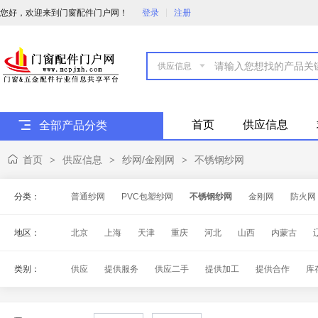
您好，欢迎来到门窗配件门户网！
登录
注册

首页
供应信息
全部产品分类
首页
供应信息
纱网/金刚网
不锈钢纱网
>
>
>
分类：
普通纱网
PVC包塑纱网
不锈钢纱网
金刚网
防火网
地区：
北京
上海
天津
重庆
河北
山西
内蒙古
海南
四川
贵州
云南
西藏
陕西
甘肃
青
类别：
供应
提供服务
供应二手
提供加工
提供合作
库