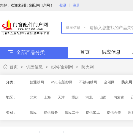
您好，欢迎来到门窗配件门户网！
登录
注册

首页
供应信息
全部产品分类
首页
供应信息
纱网/金刚网
防火网
>
>
>
分类：
普通纱网
PVC包塑纱网
不锈钢纱网
金刚网
防火网
地区：
北京
上海
天津
重庆
河北
山西
内蒙古
海南
四川
贵州
云南
西藏
陕西
甘肃
青
类别：
供应
提供服务
供应二手
提供加工
提供合作
库