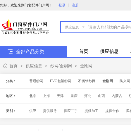
您好，欢迎来到门窗配件门户网！
登录
注册

首页
供应信息
全部产品分类
首页
供应信息
纱网/金刚网
金刚网
>
>
>
分类：
普通纱网
PVC包塑纱网
不锈钢纱网
金刚网
防火网
地区：
北京
上海
天津
重庆
河北
山西
内蒙古
海南
四川
贵州
云南
西藏
陕西
甘肃
青
类别：
供应
提供服务
供应二手
提供加工
提供合作
库