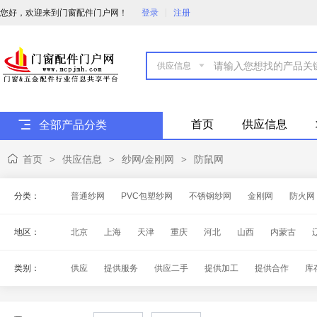
您好，欢迎来到门窗配件门户网！
登录
注册

首页
供应信息
全部产品分类
首页
供应信息
纱网/金刚网
防鼠网
>
>
>
分类：
普通纱网
PVC包塑纱网
不锈钢纱网
金刚网
防火网
地区：
北京
上海
天津
重庆
河北
山西
内蒙古
海南
四川
贵州
云南
西藏
陕西
甘肃
青
类别：
供应
提供服务
供应二手
提供加工
提供合作
库