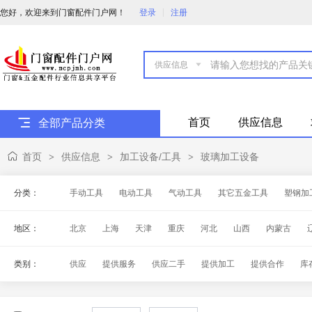
您好，欢迎来到门窗配件门户网！
登录
注册

首页
供应信息
全部产品分类
首页
供应信息
加工设备/工具
玻璃加工设备
>
>
>
分类：
手动工具
电动工具
气动工具
其它五金工具
塑钢加
地区：
北京
上海
天津
重庆
河北
山西
内蒙古
海南
四川
贵州
云南
西藏
陕西
甘肃
青
类别：
供应
提供服务
供应二手
提供加工
提供合作
库