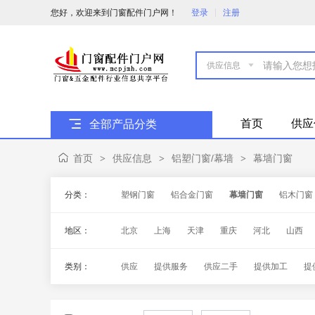
您好，欢迎来到门窗配件门户网！
登录
注册

首页
供应
全部产品分类
首页
供应信息
铝塑门窗/幕墙
幕墙门窗
>
>
>
分类：
塑钢门窗
铝合金门窗
幕墙门窗
铝木门窗
地区：
北京
上海
天津
重庆
河北
山西
海南
四川
贵州
云南
西藏
陕西
类别：
供应
提供服务
供应二手
提供加工
提