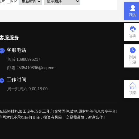
图片
VIP

我的

咨询
客服服务

客服电话

浏览
售后 13980975217
记录
邮箱 2535410896@qq.com
工作时间


周一到周六 9:00-18:00
顶部
条,隔热材料,加工设备,五金工具,门窗紧固件,玻璃,原材料等信息共享平台!
户网对此不承担任何责任，投资有风险，交易需谨慎，谢谢合作！