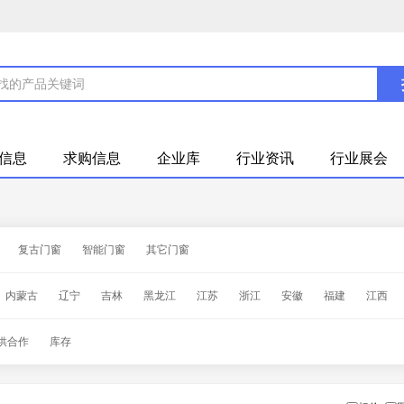
信息
求购信息
企业库
行业资讯
行业展会
复古门窗
智能门窗
其它门窗
内蒙古
辽宁
吉林
黑龙江
江苏
浙江
安徽
福建
江西
甘肃
青海
宁夏
新疆
台湾
香港
澳门
供合作
库存