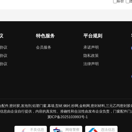
标价
议
特色服务
平台规则
协议
会员服务
承诺声明
协议
隐私政策
协议
法律声明
件,密封胶,发泡剂,铝塑门窗,幕墙,型材,钢衬,纱网,金刚网,密封材料,三元乙丙密封胶
的信息由企业自行提供，内容的真实性、准确性和合法性由发布企业负责，门窗配件门
冀ICP备2025103993号-1
不良信息
网络警察
违法信息