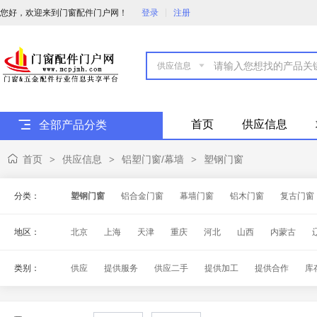
您好，欢迎来到门窗配件门户网！
登录
注册

首页
供应信息
全部产品分类
首页
供应信息
铝塑门窗/幕墙
塑钢门窗
>
>
>
分类：
塑钢门窗
铝合金门窗
幕墙门窗
铝木门窗
复古门窗
地区：
北京
上海
天津
重庆
河北
山西
内蒙古
海南
四川
贵州
云南
西藏
陕西
甘肃
青
类别：
供应
提供服务
供应二手
提供加工
提供合作
库