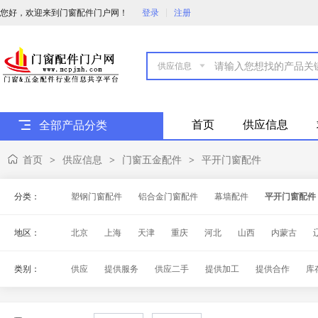
您好，欢迎来到门窗配件门户网！
登录
注册

首页
供应信息
全部产品分类
首页
供应信息
门窗五金配件
平开门窗配件
>
>
>
分类：
塑钢门窗配件
铝合金门窗配件
幕墙配件
平开门窗配件
地区：
北京
上海
天津
重庆
河北
山西
内蒙古
海南
四川
贵州
云南
西藏
陕西
甘肃
青
类别：
供应
提供服务
供应二手
提供加工
提供合作
库