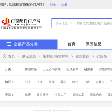
您好，欢迎来到门窗配件门户网！
登录
注册

首页
供应信息
全部产品分类
首页
供应信息
密封条/隔热材料
密封胶条
硅胶条
>
>
>
>
分类：
橡塑胶条
三元乙丙胶条
阻燃胶条
硅胶条
弹性体胶
地区：
北京
上海
天津
重庆
河北
山西
内蒙古
海南
四川
贵州
云南
西藏
陕西
甘肃
青
类别：
供应
提供服务
供应二手
提供加工
提供合作
库