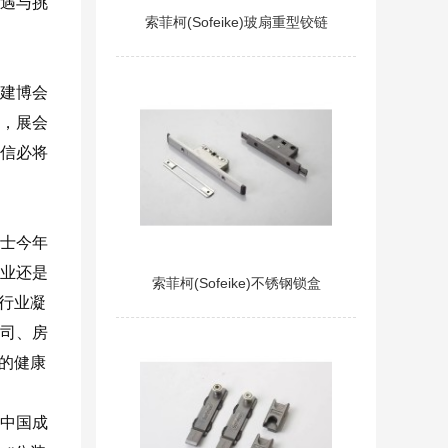
遇与挑
索菲柯(Sofeike)玻扇重型铰链
都建博会
家，展会
相信必将
人士今年
企业还是
索菲柯(Sofeike)不锈钢锁盒
行业凝
公司、房
业的健康
中国成