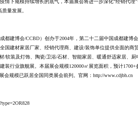
疫情下规模持续增长的底气，本届展会将进一步深化“经销代理”+
高质量发展。
都建博会/CCBD）创办于2004年，第二十二届中国成都建博会
开，为全国建材家居厂家、经销代理商、建设/装饰单位提供全面的商
地材/软装及灯饰、陶瓷/卫浴/石材、智能家居、暖通舒适家居、厨
行业旗舰展。本届展会规模120000㎡展览面积，预计1700+
规模已跃居全国同类展会前列。官网：http://www.cdjbh.cn
gin?type=2OR828