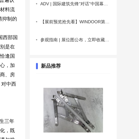
普遍认
ADV | 国际建筑先锋“对话”中国幕墙产业链
筑材料流
情抑制的
【展前预览抢先看】WINDOOR第31届门窗幕墙新产品博览会
国西部国
参观指南 | 展位图公布，立即收藏最全参观攻略！
别是在
恰逢国
信心，加
新品推荐
理商、房
，对中西
生三年
化，既