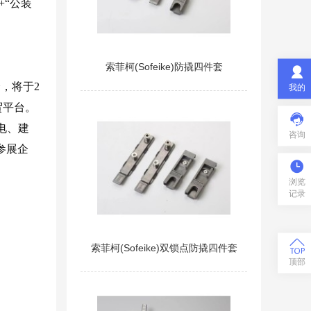
“公装
索菲柯(Sofeike)防撬四件套

，将于2
我的
贸平台。

电、建
咨询
参展企

浏览
记录

索菲柯(Sofeike)双锁点防撬四件套
顶部