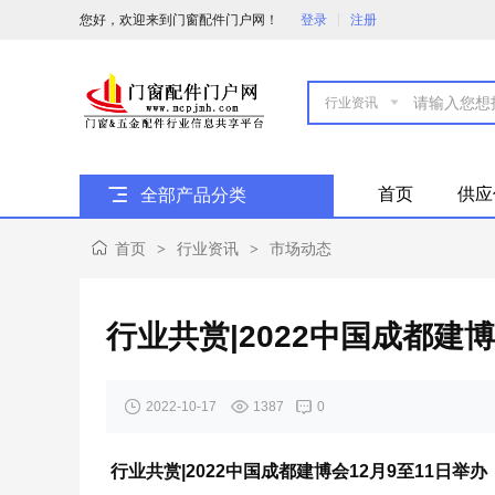
您好，欢迎来到门窗配件门户网！
登录
注册

首页
供应
全部产品分类
首页
行业资讯
市场动态
>
>
行业共赏|2022中国成都建博
2022-10-17
1387
0
行业共赏|
2022
中国成都建博会1
2
月9至1
1
日举办