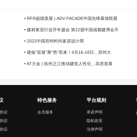
• RFR超级策展 | ADV FACADE中国先锋幕墙联展
• 建材家居行业开年盛会 第22届中国成都建博会不
• 2022中国郑州时尚家居设计周
• 硬核“双展”乘“势”而来！4月16-18日，郑州大
• AT大会 | 杭州之江推动建筑人性化，高质发展
议
特色服务
平台规则
协议
会员服务
承诺声明
协议
隐私政策
协议
法律声明