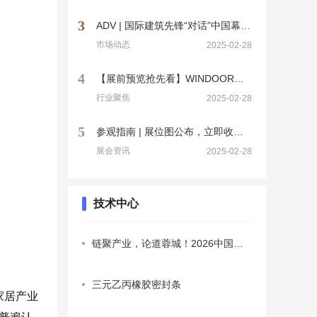
3
ADV | 国际建筑先锋“对话”中国幕墙产业链
市场动态
2025-02-28
4
【展前预览抢先看】WINDOOR第31届门窗幕墙新产品博览会
行业聚焦
2025-02-28
5
参观指南 | 展位图公布，立即收藏最全参观攻略！
展会资讯
2025-02-28
技术中心
链聚产业，论道蓉城！2026中国系统门窗紫金峰会暨定制门窗
三元乙丙橡胶密封条
家居产业