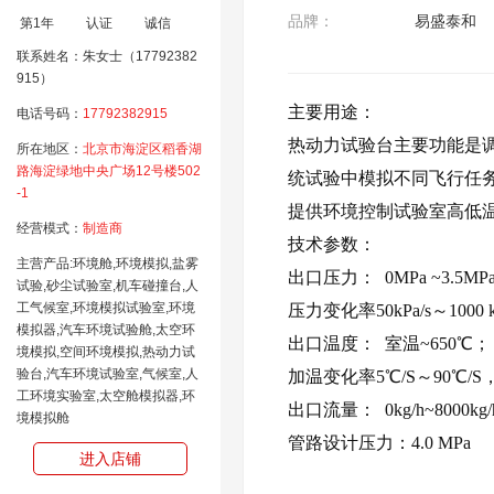
品牌：
易盛泰和
第1年
认证
诚信
联系姓名：朱女士（17792382
915）
主要用途：
电话号码：
17792382915
热动力试验台主要功能是
所在地区：
北京市海淀区稻香湖
路海淀绿地中央广场12号楼502
统试验中模拟不同飞行任
-1
提供环境控制试验室高低
经营模式：
制造商
技术
参数
：
主营产品:环境舱,环境模拟,盐雾
出口压力：
0MPa ~
3.5
MP
试验,砂尘试验室,机车碰撞台,人
工气候室,环境模拟试验室,环境
压力变化率
50kPa/s
～
1000 
模拟器,汽车环境试验舱,太空环
出口温度：
室温
~6
5
0
℃；
境模拟,空间环境模拟,热动力试
验台,汽车环境试验室,气候室,人
加温变化率
5
℃
/S
～
90
℃
/S
工环境实验室,太空舱模拟器,环
出口流量：
0kg/h~8000kg/
境模拟舱
管路设计压力：
4.0
MPa
进入店铺