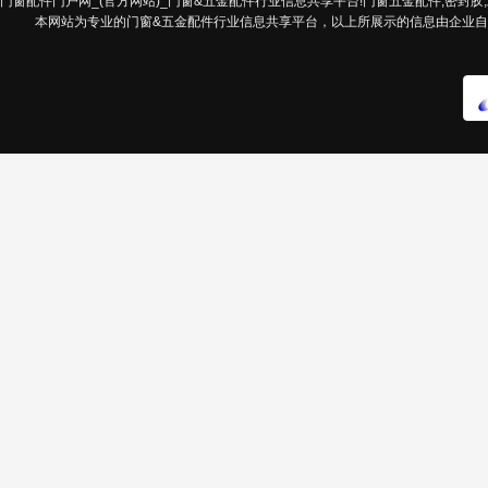
门窗配件门户网_(官方网站)_门窗&五金配件行业信息共享平台!门窗五金配件,密封胶,发
本网站为专业的门窗&五金配件行业信息共享平台，以上所展示的信息由企业