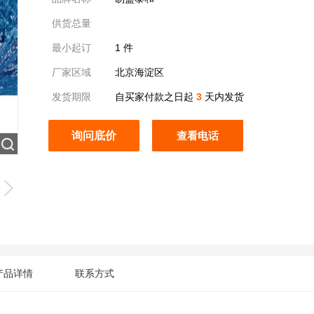
供货总量
最小起订
1 件
厂家区域
北京海淀区
发货期限
自买家付款之日起
3
天内发货
询问底价
17792382915
产品详情
联系方式