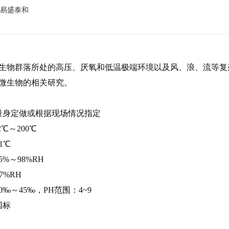
易盛泰和
生物群落所处的高压、厌氧和低温极端环境以及风、浪、流等复
微生物的相关研究。
量身定做或根据现场情况指定
2℃
～
200℃
1℃
5%
～
98%RH
7%RH
0‰
～
45‰
，
PH
范围：
4~9
国标