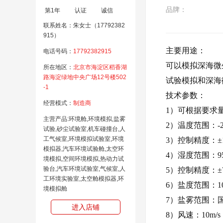
品牌：
第1年
认证
诚信
联系姓名：朱女士（17792382
915）
主要用途：
电话号码：
17792382915
可以模拟深海微
所在地区：
北京市海淀区稻香湖
路海淀绿地中央广场12号楼502
试验模拟和深海
-1
技术参数
：
经营模式：
制造商
1
）可根据要求
主营产品:环境舱,环境模拟,盐雾
2
）温度范围：
-
试验,砂尘试验室,机车碰撞台,人
工气候室,环境模拟试验室,环境
3
）控制精度：
±
模拟器,汽车环境试验舱,太空环
4
）湿度范围：
9
境模拟,空间环境模拟,热动力试
验台,汽车环境试验室,气候室,人
5
）控制精度：
±
工环境实验室,太空舱模拟器,环
6
）盐度范围：
1
境模拟舱
7
）盐雾范围：
进入店铺
8
）风速：
10m/s