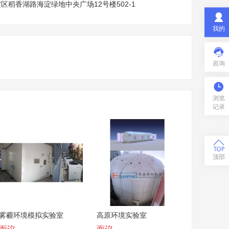
区稻香湖路海淀绿地中央广场12号楼502-1

我的

咨询

浏览
记录

顶部
雾霾环境模拟实验室
高原环境实验室