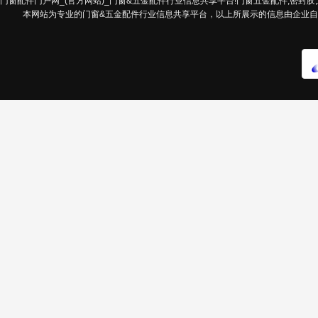
门窗配件门户网_(官方网站)_门窗&五金配件行业信息共享平台!门窗五金配件,密封胶,发
本网站为专业的门窗&五金配件行业信息共享平台，以上所展示的信息由企业