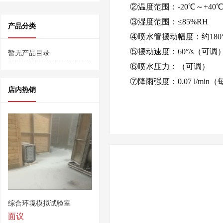
②温度范围：-20℃～+40
③湿度范围：≤85%RH
产品分类
④喷水管摆动幅度：约180°（
⑤摆动速度：60°/s（可调
暂无产品目录
⑥喷水压力：（可调）
⑦降雨强度：0.07 l/mi
店内热销
综合环境模拟试验室
面议