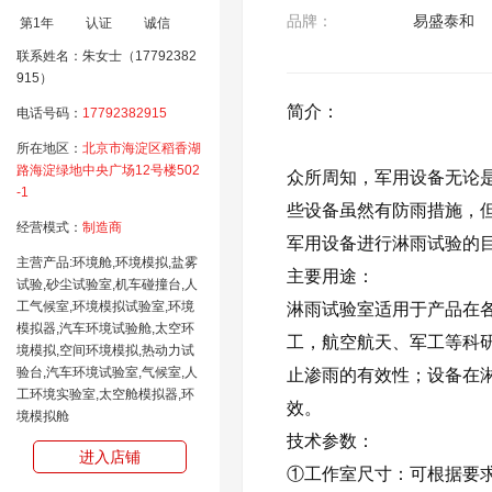
品牌：
易盛泰和
第1年
认证
诚信
联系姓名：朱女士（17792382
915）
简介：
电话号码：
17792382915
所在地区：
北京市海淀区稻香湖
路海淀绿地中央广场12号楼502
众所周知，军用设备无论
-1
些设备虽然有防雨措施，
经营模式：
制造商
军用设备进行淋雨试验的
主营产品:环境舱,环境模拟,盐雾
主要用途：
试验,砂尘试验室,机车碰撞台,人
工气候室,环境模拟试验室,环境
淋雨试验室适用于产品在
模拟器,汽车环境试验舱,太空环
工，航空航天、军工等科
境模拟,空间环境模拟,热动力试
验台,汽车环境试验室,气候室,人
止渗雨的有效性；设备在
工环境实验室,太空舱模拟器,环
效。
境模拟舱
技术参数：
进入店铺
①工作室尺寸：可根据要