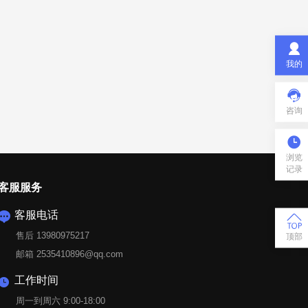

我的

咨询

浏览
记录
客服服务
客服电话


售后 13980975217
顶部
邮箱 2535410896@qq.com
工作时间

周一到周六 9:00-18:00