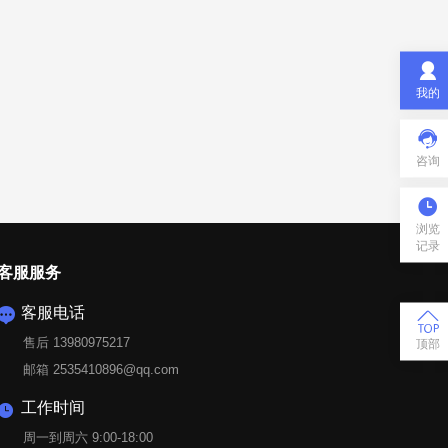

我的

咨询

浏览
记录
客服服务
客服电话


售后 13980975217
顶部
邮箱 2535410896@qq.com
工作时间

周一到周六 9:00-18:00