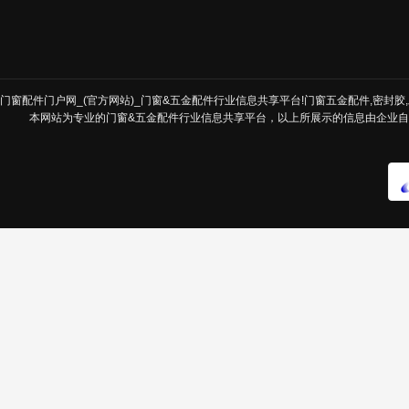
门窗配件门户网_(官方网站)_门窗&五金配件行业信息共享平台!门窗五金配件,密封胶,发
本网站为专业的门窗&五金配件行业信息共享平台，以上所展示的信息由企业