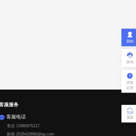

我的

咨询

浏览
记录
客服服务

客服电话

顶部
售后 13980975217
邮箱 2535410896@qq.com