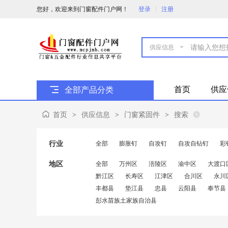
您好，欢迎来到门窗配件门户网！
登录
注册

首页
供应
全部产品分类
首页
供应信息
门窗紧固件
搜索
>
>
>
行业
全部
膨胀钉
自攻钉
自攻自钻钉
彩
地区
全部
万州区
涪陵区
渝中区
大渡口
黔江区
长寿区
江津区
合川区
永川
丰都县
垫江县
忠县
云阳县
奉节县
彭水苗族土家族自治县