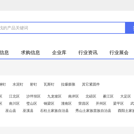
信息
求购信息
企业库
行业资讯
行业展会
钢钉
水泥钉
射钉
瓦斯钉
拉爆膨胀
其它紧固件
区
江北区
沙坪坝区
九龙坡区
南岸区
北碚区
綦江区
大足区
区
南川区
璧山区
铜梁区
潼南区
荣昌区
开州区
梁平区
武
巫山县
巫溪县
石柱土家族自治县
秀山土家族苗族自治县
酉阳土家