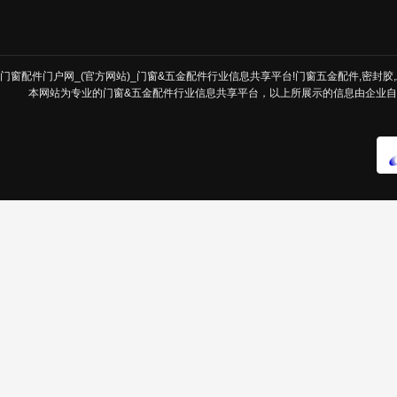
门窗配件门户网_(官方网站)_门窗&五金配件行业信息共享平台!门窗五金配件,密封胶,发
本网站为专业的门窗&五金配件行业信息共享平台，以上所展示的信息由企业