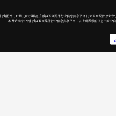
门窗配件门户网_(官方网站)_门窗&五金配件行业信息共享平台!门窗五金配件,密封胶,发
本网站为专业的门窗&五金配件行业信息共享平台，以上所展示的信息由企业