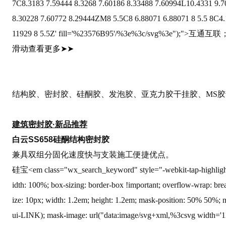
7C8.3183 7.59444 8.3268 7.60186 8.33488 7.60994L10.4331 9.
8.30228 7.60772 8.29444ZM8 5.5C8 6.88071 6.88071 8 5.5 8C4.1
11929 8 5.5Z
' fill=
'%23576B95
'/%3e%3c/svg%3e");">
互通互联
滑动查看更多
➤➤
结构胶、密封胶、硅酮胶、发泡胶、亚克力胶干挂胶、MS胶气
建筑密封胶·新品推荐
白云SS658硅酮结构密封胶
兼具双组分固化速度快与支装施工便捷优点。
硅宝<em class="wx_search_keyword" style="-webkit-tap-highlight-c
idth: 100%; box-sizing: border-box !i
mportant; overflow-wrap: bre
ize: 10px; width: 1.2em; height: 1.2em; mask-position: 50% 50%; 
ui-L
INK); mask-image: url("d
ata:image/svg+xml,%3csvg width=
'