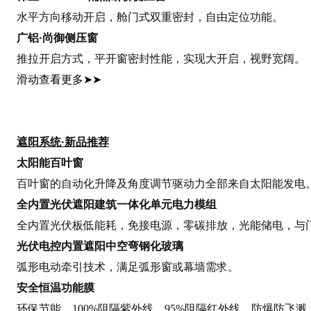
水平方向移动开启，舱门式双重密封，自由定位功能
。
广铝·尚御侧压窗
推拉开启方式，平开窗密封性能，实现大开启，视野宽阔。
滑动查看更多
➤➤
遮阳系统·新品推荐
太阳能百叶窗
百叶窗的自动化升降及角度调节驱动力全部来自太阳能发电
全内置光伏遮阳建筑一体化单元电力模组
全内置光伏板低能耗，免接电源，零碳排放，光能储电，与
光伏电控内置遮阳中空弯钢化玻璃
弧形电动牵引技术，满足弧形窗或幕墙需求。
安全恒温功能膜
环保节能，100%阻隔紫外线，95%阻隔红外线，防爆防飞溅