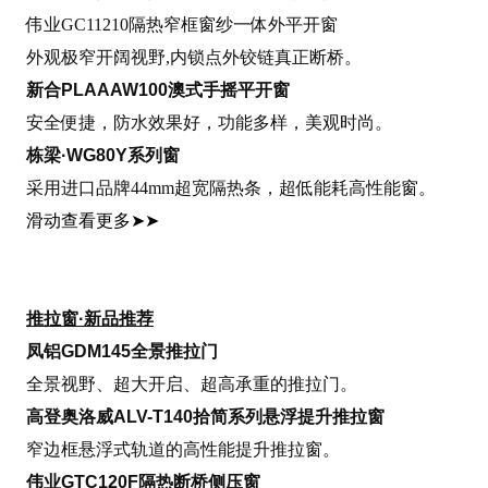
伟业GC11210隔热窄框窗纱一体外平开窗
外观极窄开阔视野,内锁点外铰链真正断桥。
新合PLAAAW100澳式手摇平开窗
安全便捷，防水效果好，功能多样，美观时尚。
栋梁·WG80Y系列窗
采用进口品牌44mm超宽隔热条，超低能耗高性能窗。
滑动查看更多
➤➤
推拉窗·新品推荐
凤铝GDM145全景推拉门
全景视野、超大开启、超高承重的推拉门。
高登奥洛威ALV-T140拾简系列悬浮提升推拉窗
窄边框悬浮式轨道的高性能提升推拉窗。
伟业GTC120F隔热断桥侧压窗