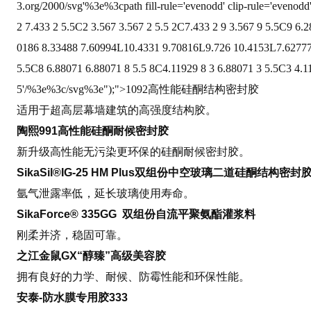
3.org/2000/svg
'%3e%3cpath fill-rule=
'evenodd
' clip-rule=
'evenodd
2 7.433 2 5.5C2 3.567 3.567 2 5.5 2C7.433 2 9 3.567 9 5.5C9 6
0186 8.33488 7.60994L10.4331 9.70816L9.726 10.4153L7.6277
5.5C8 6.88071 6.88071 8 5.5 8C4.11929 8 3 6.88071 3 5.5C3 4.1
5
'/%3e%3c/svg%3e");">
1092高性能硅酮结构密封胶
适用于超高层幕墙建筑的高强度结构胶。
陶熙991高性能硅酮耐候密封胶
新升级高性能无污染更环保的硅酮耐候密封胶。
SikaSil®IG-25 HM Plus双组份中空玻璃二道硅酮结构密封
氩气泄露率低，延长玻璃使用寿命。
SikaForce® 335GG
双组份自流平聚氨酯灌浆料
刚柔并济，稳固可靠。
之江金鼠GX“醇臻”高级美容胶
拥有良好的力学、耐候、防霉性能和环保性能。
安泰-防水膜专用胶333